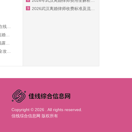
2026年武汉离婚律师费用全解析：专业婚姻家事律师教你争夺抚养权与公平分割财产
9
2026武汉离婚律师收费标准及流程全攻略，看完不再花冤枉钱
2026年武汉专业离婚律师在线解答：离婚协议、财产分割、抚养权纠纷一站式指南
武汉夫妻感情破裂想快速离婚不知道怎么办？本地资深婚姻家事律师手把手教你协议与诉讼离婚流程、财产分割和子女抚养权争取技巧
紧急提醒！武汉离婚律师揭露2026婚姻法新变化：这5个时刻必须果断离婚，当心人财两空
2026年武汉离婚律师咨询全攻略：本地专业离婚律师事务所费用标准、财产分割与抚养权一次性讲透
Copyright ©
2026 . All rights reserved.
佳线综合信息网
版权所有