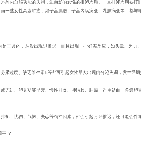
一系列内分泌功能的失调，进而影响女性的排卵周期。一旦排卵周期被打
。而一些女性高发肿瘤，如子宫肌瘤、子宫内膜病变、乳腺病变等，都与
。
向是正常的，从没出现过推迟，而且出现一些妊娠反应，如头晕、乏力
、劳累过度、缺乏维生素E等都可引起女性朋友出现内分泌失调，发生经期
退或亢进、卵巢功能早衰、慢性肝炎、肺结核、肿瘤、严重贫血、多囊卵
、抑郁、忧伤、气恼、失恋等精神因素，都会引起月经推迟，还可能会伴
事 ？