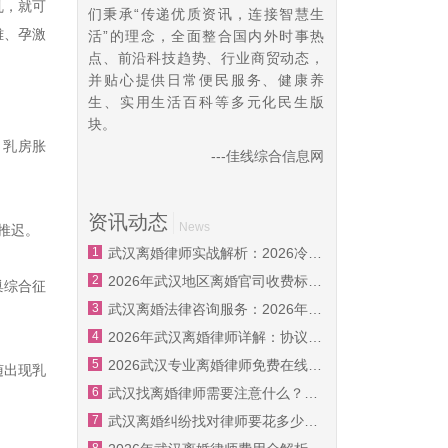
乱，就可
们秉承“传递优质资讯，连接智慧生
雌、孕激
活”的理念，全面整合国内外时事热
点、前沿科技趋势、行业商贸动态，
并贴心提供日常便民服务、健康养
生、实用生活百科等多元化民生版
块。
、乳房胀
---
佳线综合信息网
资讯动态
News
推迟。
1
武汉离婚律师实战解析：2026冷静期怎么用？一文搞懂抚养权争夺关键技巧
2
2026年武汉地区离婚官司收费标准透明，资深婚姻家事律师教你避开财产漏洞
巢综合征
3
武汉离婚法律咨询服务：2026年最新协议离婚与诉讼离婚全流程指导，专业律师免费评估
4
2026年武汉离婚律师详解：协议离婚流程、财产分割与子女抚养权一站式解答
5
2026武汉专业离婚律师免费在线咨询，快速解答抚养权财产分割难题，本地推荐
随出现乳
6
武汉找离婚律师需要注意什么？2026年资深婚姻家事律师深度解析抚养权争夺要点
7
武汉离婚纠纷找对律师要花多少钱?2026年财产分割与抚养权避坑指南全梳理
8