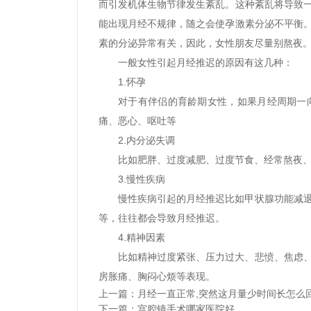
而引发机体生物节律发生紊乱。这种紊乱将导致
能出现月经不规律，随之会使孕激素分泌不平衡
素的分泌异常有关，因此，女性朋友尽量别熬夜
一般女性引起月经推迟的原因有这几种：
1.怀孕
对于有伴侣的育龄期女性，如果月经周期一
痛、恶心、呕吐等
2.内分泌失调
比如肥胖、过度减肥、过度节食、经常熬夜
3.慢性疾病
慢性疾病引起的月经推迟比如甲状腺功能减
等，往往都会导致月经推迟。
4.精神因素
比如精神过度紧张、压力过大、悲愤、焦虑
房胀痛、胸闷心烦等表现。
上一篇：
月经一直正常,突然这月量少时间长怎么回
下一篇：
宫腔镜手术哪家医院好