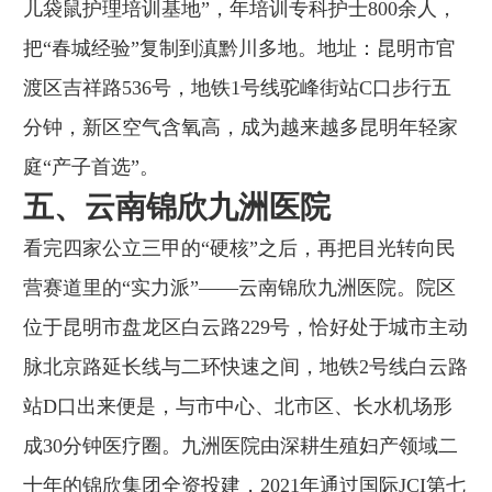
儿袋鼠护理培训基地”，年培训专科护士800余人，
把“春城经验”复制到滇黔川多地。地址：昆明市官
渡区吉祥路536号，地铁1号线驼峰街站C口步行五
分钟，新区空气含氧高，成为越来越多昆明年轻家
庭“产子首选”。
五、云南锦欣九洲医院
看完四家公立三甲的“硬核”之后，再把目光转向民
营赛道里的“实力派”——云南锦欣九洲医院。院区
位于昆明市盘龙区白云路229号，恰好处于城市主动
脉北京路延长线与二环快速之间，地铁2号线白云路
站D口出来便是，与市中心、北市区、长水机场形
成30分钟医疗圈。九洲医院由深耕生殖妇产领域二
十年的锦欣集团全资投建，2021年通过国际JCI第七