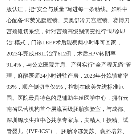
版认证，把“安全与质量”写进每一条动线。妇科中
心配备4K荧光腹腔镜、美奥舒冷刀宫腔镜、赛博刀
宫颈锥切系统，针对宫颈高级别病变推行“即诊即
治”模式，门诊LEEP术后观察两小时即可回家，
2023年完成HSIL治疗612例，术后HPV转阴率
91.4%，与公立医院并肩。产科实行“全产程无痛”管
理，麻醉医师24小时进驻产房，2023年分娩镇痛率
93%，顺产侧切率仅6%，控制在欧美先进标准范
围。医院最具特色的是辅助生殖医学中心，拥有云
南省民营机构首个层流百级胚胎实验室，与成都、
深圳锦欣生殖中心共享专家库，夫精人工授精、试
管婴儿（IVF-ICSI）、胚胎冷冻复苏、囊胚培养、