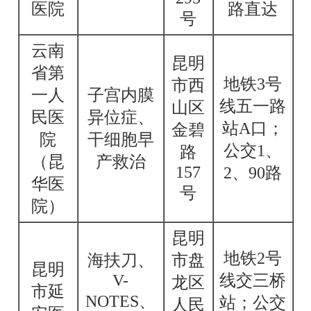
医院
路直达
号
云南
昆明
省第
地铁3号
市西
一人
子宫内膜
线五一路
山区
民医
异位症、
站A口；
金碧
院
干细胞早
公交1、
路
（昆
产救治
157
2、90路
华医
号
院）
昆明
地铁2号
海扶刀、
市盘
昆明
V-
线交三桥
龙区
市延
NOTES、
站；公交
人民