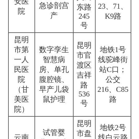
安医
急诊剖宫
23、71、
东路
院
产
245
K9路
号
昆明
昆明
市第
数字孪生
地铁1号
市官
一人
智慧病
线驼峰街
渡区
民医
房、单孔
站C口；
吉祥
院
腹腔镜、
公交
路
（甘
早产儿袋
216、C85
536
美医
鼠护理
路
号
院）
昆明
地铁2号
试管婴
市盘
云南
线白云路