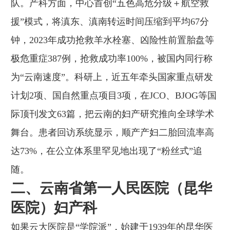
队。产科方面，中心首创“五色高危分级＋航空救
援”模式，将滇东、滇南转运时间压缩到平均67分
钟，2023年成功抢救羊水栓塞、凶险性前置胎盘等
极危重症387例，抢救成功率100%，被国内同行称
为“云南速度”。科研上，近五年牵头国家重点研发
计划2项、国自然重点项目3项，在JCO、BJOG等国
际顶刊发文63篇，把云南的妇产研究推向全球学术
舞台。患者回访系统显示，顺产产妇二胎回流率高
达73%，在公立体系里罕见地出现了“粉丝式”追
随。
二、云南省第一人民医院（昆华
医院）妇产科
如果云大医院是“学院派”，始建于1939年的昆华医