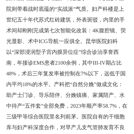
院则带着战时底蕴的“实战派”气质。妇产科楼是上
世纪五十年代苏式红砖建筑，外表斑驳，内里的手
术间却刚刚完成第七次智能化改装：4K腹腔镜、荧
光显影、术中ICG导航一应俱全。昆华医院妇科
以“深部浸润型子宫内膜异位症”综合诊治享誉西
南，年接诊EMS患者2100余例，其中III-IV期占比
48%，术后三年复发率被控制在7%以下，远低于国
内平均18%的水平。产科把“自然分娩”做成文化：
助产士门诊、导乐陪伴、分娩镇痛、家属陪产、水
中待产“五件套”全部免费，2023年顺产率58.7%，在
三级甲等综合医院里名列前茅。医院自有的干细胞
库与妇产科深度合作，对早产儿支气管肺发育不良