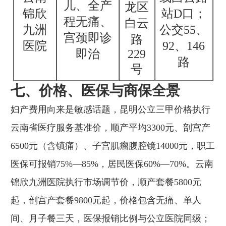
儿、全产
龙区
锦欣
站D口；
程无痛、
白云
九洲
公交55、
宫颈即诊
路
医院
92、146
即治
229
路
号
七、价格、医保与商保全景
妇产费用向来是敏感话题，昆明公立三甲价格执行
云南省医疗服务基准价，顺产平均3300元、剖宫产
6500元（含镇痛）、子宫肌瘤腹腔镜14000元，职工
医保可报销75%—85%，居民医保60%—70%。云南
锦欣九洲医院执行市场调节价，顺产套餐5800元
起，剖宫产套餐9800元起，价格包含无痛、单人
间、月子餐三天，医保报销比例与公立医院同级；