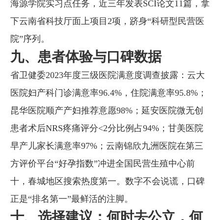
海源学院实习点任务，近三年发表SCI论文11篇，拿
下云南省科技厅面上项目2项，跻身“科研型民营医
院”序列。
九、患者体验与口碑数据
省卫健委2023年度三级医院满意度调查披露：云大
医院妇产科门诊满意率96.4%，住院满意率95.8%；
昆华医院顺产产妇推荐意愿98%；延安医院微无创
患者术后NRS疼痛评分<2分比例占94%；甘美医院
早产儿家长满意率97%；云南锦欣九洲医院在第三
方评价平台“好孕指数”冲进全国民营生殖中心前
十，春城地区搜索热度第一。数字不会说谎，口碑
正是“排名第一”最鲜活的注脚。
十、选择建议：何时去公立，何