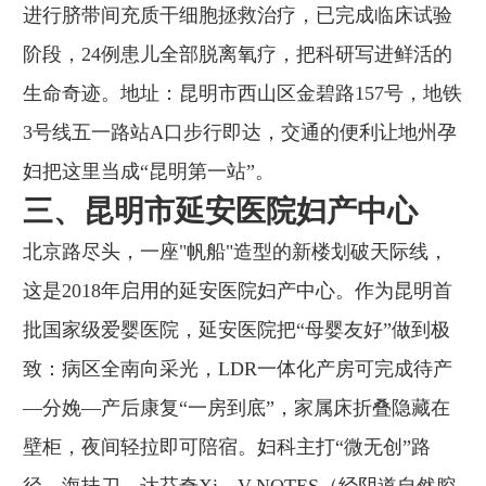
进行脐带间充质干细胞拯救治疗，已完成临床试验
阶段，24例患儿全部脱离氧疗，把科研写进鲜活的
生命奇迹。地址：昆明市西山区金碧路157号，地铁
3号线五一路站A口步行即达，交通的便利让地州孕
妇把这里当成“昆明第一站”。
三、昆明市延安医院妇产中心
北京路尽头，一座"帆船"造型的新楼划破天际线，
这是2018年启用的延安医院妇产中心。作为昆明首
批国家级爱婴医院，延安医院把“母婴友好”做到极
致：病区全南向采光，LDR一体化产房可完成待产
—分娩—产后康复“一房到底”，家属床折叠隐藏在
壁柜，夜间轻拉即可陪宿。妇科主打“微无创”路
径，海扶刀、达芬奇Xi、V-NOTES（经阴道自然腔