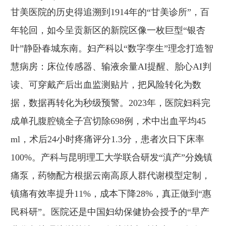
甘美医院的历史得追溯到1914年的“甘美诊所”，百
年轮回，如今呈贡新区的新院区像一枚巨型“银杏
叶”静卧春城东南。妇产科以“数字孪生”理念打造智
慧病房：床位传感器、输液余量AI提醒、胎心AI判
读、可穿戴产后出血监测贴片，把风险转化为数
据，数据再转化为秒级预警。2023年，医院妇科完
成单孔腹腔镜全子宫切除698例，术中出血平均45
ml，术后24小时疼痛评分1.3分，患者次日下床率
100%。产科与昆明理工大学联合研发“滇产”分娩镇
痛泵，药物配方根据云南高原人群代谢模型定制，
镇痛有效率提升11%，成本下降28%，真正做到“惠
民科研”。医院还是中国妇幼保健协会授予的“早产