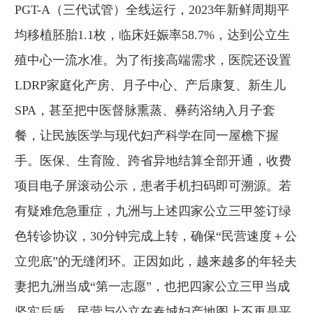
PGT-A（三代试管）全线运行，2023年新鲜周期平
均移植胚胎1.1枚，临床妊娠率58.7%，达到公立生
殖中心一流水准。为了衔接高端需求，医院还设置
LDRP家庭化产房、月子中心、产后康复、新生儿
SPA，甚至把中医督脉熏蒸、彝药浴纳入月子套
餐，让民族医学与现代妇产科学在同一屋檐下握
手。医保、生育险、跨省异地结算全部开通，收费
项目电子屏滚动公示，患者手机扫码即可溯源。若
有疑难危急重症，九洲与上述四家公立三甲签订绿
色转诊协议，30分钟完成上转，确保“民营速度＋公
立兜底”的无缝闭环。正因如此，越来越多的年轻夫
妻把九洲当成“第一志愿”，也把四家公立三甲当成
坚实后盾，民营与公立在春城妇产地图上不再是平