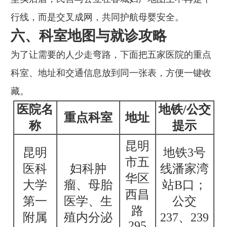
行线，而是交叉成网，共同护航母婴安全。
六、科室地图与就诊攻略
为了让需要的人少走弯路，下面把五家医院的重点
科室、地址和交通信息放到同一张表，方便一键收
藏。
医院名
地铁/公交
重点科室
地址
称
提示
昆明
昆明
地铁3号
市五
医科
妇科肿
线潘家湾
华区
大学
瘤、母胎
站B口；
西昌
第一
医学、生
公交
路
附属
殖内分泌
237、239
295