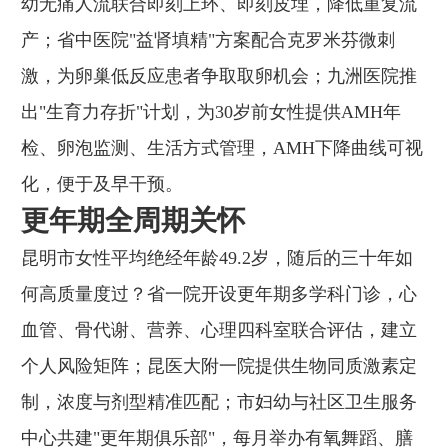
幼无痛人流联合即刻上环、即刻皮埋，降低重复流
产；省中医院"益肾填精"方案配合克罗米芬微刺
激，为卵巢低反应患者争取取卵机会；九洲医院推
出"生育力存折"计划，为30岁前女性提供AMH年
检、卵泡监测、生活方式管理，AMH下降曲线可视
化，便于及早干预。
更年期全周期关怀
昆明市女性平均绝经年龄49.2岁，随后的三十年如
何高质量度过？省一院开设更年期多学科门诊，心
血管、骨代谢、营养、心理四科室联合评估，建立
个人风险矩阵；昆医大附一院提供生物同质激素定
制，浓度与剂型精准匹配；市妇幼与社区卫生服务
中心共建"更年期俱乐部"，每月举办有氧舞蹈、膳