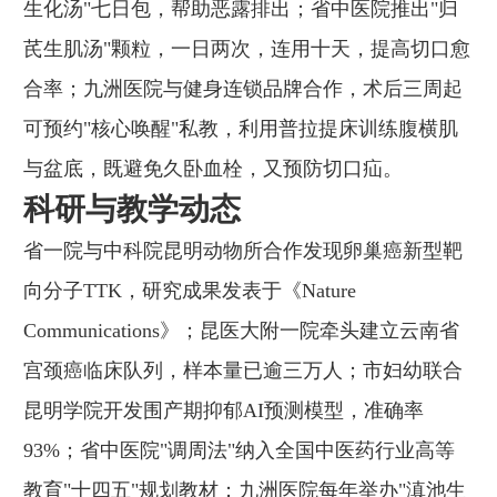
生化汤"七日包，帮助恶露排出；省中医院推出"归
芪生肌汤"颗粒，一日两次，连用十天，提高切口愈
合率；九洲医院与健身连锁品牌合作，术后三周起
可预约"核心唤醒"私教，利用普拉提床训练腹横肌
与盆底，既避免久卧血栓，又预防切口疝。
科研与教学动态
省一院与中科院昆明动物所合作发现卵巢癌新型靶
向分子TTK，研究成果发表于《Nature
Communications》；昆医大附一院牵头建立云南省
宫颈癌临床队列，样本量已逾三万人；市妇幼联合
昆明学院开发围产期抑郁AI预测模型，准确率
93%；省中医院"调周法"纳入全国中医药行业高等
教育"十四五"规划教材；九洲医院每年举办"滇池生