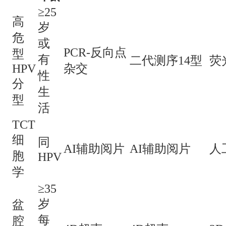
≥25
高
岁
危
或
PCR-反向点
型
有
二代测序14型
荧
HPV
杂交
性
分
生
型
活
TCT
细
同
AI辅助阅片
AI辅助阅片
人
胞
HPV
学
≥35
岁
盆
每
腔