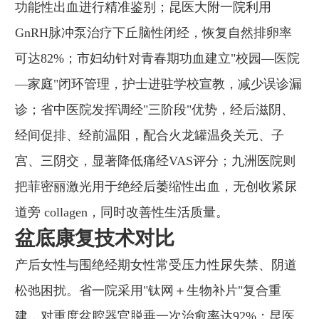
功能性出血进行精准鉴别；昆医大附一院利用
GnRH脉冲泵治疗下丘脑性闭经，恢复自然排卵率
可达82%；市妇幼针对青春期功血建立"校园—医院
—家庭"闭环管理，护士进驻学校宣教，减少误诊漏
诊；省中医院发挥调经"三阶段"优势，经后滋阴、
经间促排、经前温阳，配合火龙罐温灸关元、子
宫、三阴交，显著降低痛经VAS评分；九洲医院则
把菲密丽激光用于绝经后萎缩性出血，无创收紧尿
道旁 collagen，同时改善性生活质量。
盆底康复技术对比
产后女性与围绝经期女性常受压力性尿失禁、阴道
松弛困扰。省一院采用"钛网＋生物补片"复合重
建，对重度盆腔器官脱垂一次治愈率达92%；昆医