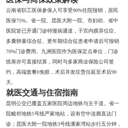
云南省职工医保参保人可享受90%住院报销，居民
医保75%。省一院、昆医大附一院、市妇幼、省中
医院皆已开通门诊特慢病通道，子宫内膜异位症、
多囊卵巢综合征、更年期综合征患者申请后可报销
70%门诊费用。九洲医院作为医保定点单位，门诊
统筹亦可直接结算，同时与多家商业保险公司签
约，高端套餐0免赔，术后并发症责任延至术后90
天。
就医交通与住宿指南
昆明公交已覆盖五家医院周边地铁与主干道。省一
院毗邻地铁5号线严家地站，设有空中连廊直达门
诊；昆医大附一院地铁3号线潘家湾站步行五分钟，