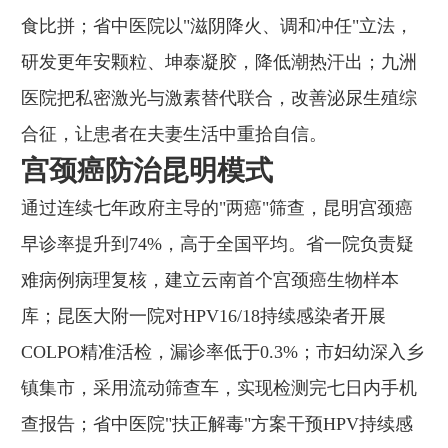
食比拼；省中医院以"滋阴降火、调和冲任"立法，
研发更年安颗粒、坤泰凝胶，降低潮热汗出；九洲
医院把私密激光与激素替代联合，改善泌尿生殖综
合征，让患者在夫妻生活中重拾自信。
宫颈癌防治昆明模式
通过连续七年政府主导的"两癌"筛查，昆明宫颈癌
早诊率提升到74%，高于全国平均。省一院负责疑
难病例病理复核，建立云南首个宫颈癌生物样本
库；昆医大附一院对HPV16/18持续感染者开展
COLPO精准活检，漏诊率低于0.3%；市妇幼深入乡
镇集市，采用流动筛查车，实现检测完七日内手机
查报告；省中医院"扶正解毒"方案干预HPV持续感