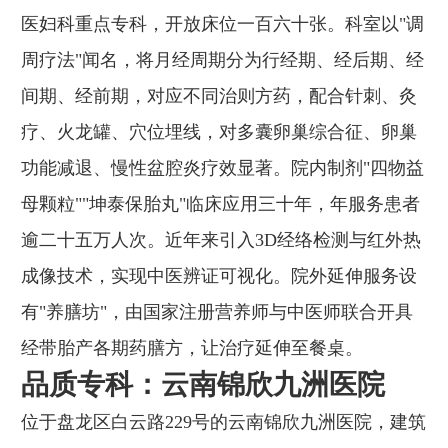
医妇科重点专科，开放床位一百六十张。科室以"调
周疗法"闻名，将月经周期分为行经期、经后期、经
间期、经前期，对应不同治则方药，配合针刺、灸
疗、火龙罐、穴位埋线，对多囊卵巢综合征、卵巢
功能减退、慢性盆腔炎疗效显著。院内制剂"四物益
母颗粒""坤泰保胎丸"临床应用三十年，年服务患者
逾二十五万人次。近年来引入3D经络检测与红外热
成像技术，实现中医辨证可视化。院外延伸服务设
有"养膳坊"，由国家注册营养师与中医师联合开具
经带胎产各期药膳方，让治疗延伸至餐桌。
品质专科：云南锦欣九洲医院
位于盘龙区白云路229号的云南锦欣九洲医院，建筑