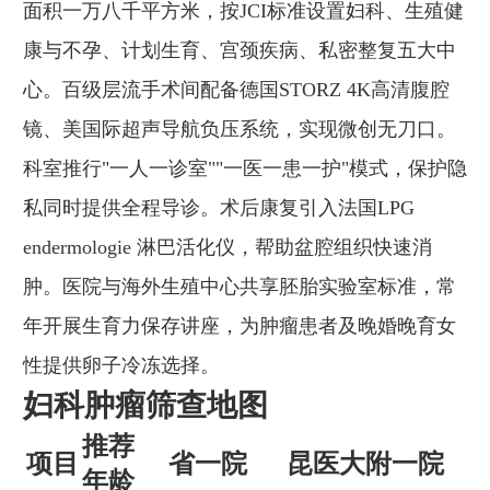
面积一万八千平方米，按JCI标准设置妇科、生殖健
康与不孕、计划生育、宫颈疾病、私密整复五大中
心。百级层流手术间配备德国STORZ 4K高清腹腔
镜、美国际超声导航负压系统，实现微创无刀口。
科室推行"一人一诊室""一医一患一护"模式，保护隐
私同时提供全程导诊。术后康复引入法国LPG
endermologie 淋巴活化仪，帮助盆腔组织快速消
肿。医院与海外生殖中心共享胚胎实验室标准，常
年开展生育力保存讲座，为肿瘤患者及晚婚晚育女
性提供卵子冷冻选择。
妇科肿瘤筛查地图
推荐
项目
省一院
昆医大附一院
年龄