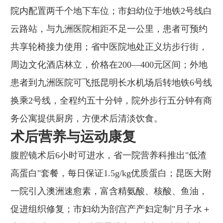
院内配置两千个地下车位；市妇幼位于地铁2号线白
云路站，与九洲医院相距不足一公里，患者可预约
共享轮椅接力使用；省中医院地处正义坊步行街，
周边文化酒店林立，价格在200—400元区间；外地
患者到九洲医院可飞抵昆明长水机场后转地铁6号线
换乘2号线，全程约五十分钟，院外步行五分钟有商
务公寓提供厨房，方便术后清淡饮食。
术后营养与运动康复
腹腔镜术后6小时可进水，省一院营养科推出"低渣
高蛋白"套餐，每日保证1.5g/kg优质蛋白；昆医大附
一院引入澳洲速愈素，富含精氨酸、核酸、鱼油，
促进组织修复；市妇幼为剖宫产产妇定制"月子水＋