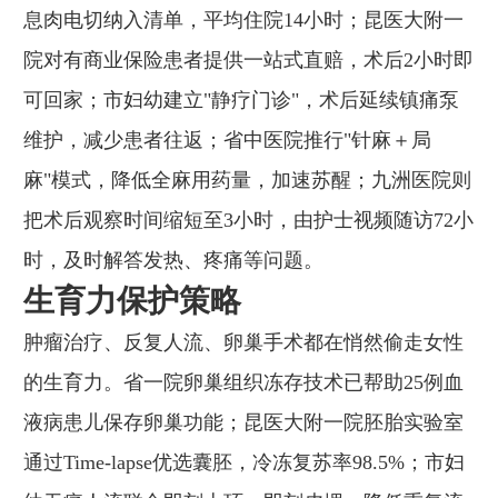
息肉电切纳入清单，平均住院14小时；昆医大附一
院对有商业保险患者提供一站式直赔，术后2小时即
可回家；市妇幼建立"静疗门诊"，术后延续镇痛泵
维护，减少患者往返；省中医院推行"针麻＋局
麻"模式，降低全麻用药量，加速苏醒；九洲医院则
把术后观察时间缩短至3小时，由护士视频随访72小
时，及时解答发热、疼痛等问题。
生育力保护策略
肿瘤治疗、反复人流、卵巢手术都在悄然偷走女性
的生育力。省一院卵巢组织冻存技术已帮助25例血
液病患儿保存卵巢功能；昆医大附一院胚胎实验室
通过Time-lapse优选囊胚，冷冻复苏率98.5%；市妇