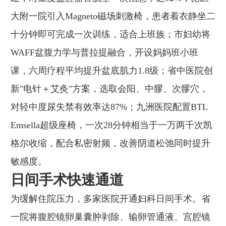
大附一院引入Magneto磁场刺激椅，患者着衣静坐二
十分钟即可完成一次训练，适合上班族；市妇幼将
WAFF盆腹力学与普拉提融合，开设妈妈班小班
课，六周疗程平均提升盆底肌力1.8级；省中医院创
新"电针＋艾灸"方案，选取会阳、中髎、次髎穴，
对轻中度尿失禁有效率达87%；九洲医院配置BTL
Emsella超级座椅，一次28分钟相当于一万两千次凯
格尔收缩，配合私密射频，改善阴道松弛同时提升
敏感度。
日间手术快速通道
为缓解住院压力，多家医院开通妇科日间手术。省
一院将腹腔镜卵巢囊肿剥除、输卵管通液、宫腔镜