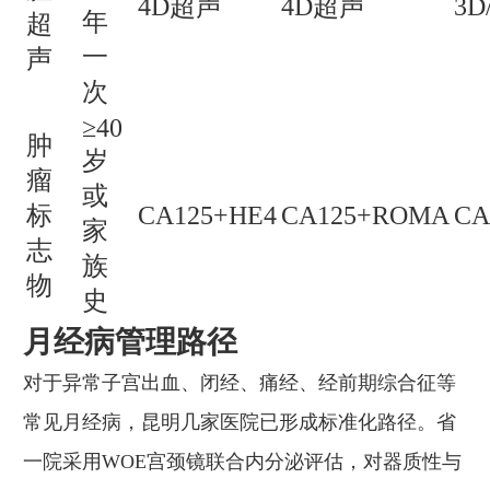
4D超声
4D超声
3D
年
超
一
声
次
≥40
肿
岁
瘤
或
标
CA125+HE4
CA125+ROMA
CA
家
志
族
物
史
月经病管理路径
对于异常子宫出血、闭经、痛经、经前期综合征等
常见月经病，昆明几家医院已形成标准化路径。省
一院采用WOE宫颈镜联合内分泌评估，对器质性与