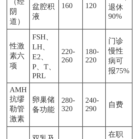
（经
160
120
盆腔积
退休
阴
90%
液
道）
FSH、
门诊
性激
LH、
慢性
220-
180-
素六
E2、
260
220
病可
项
P、T、
报75%
PRL
AMH
抗缪
卵巢储
280-
240-
自费
320
290
勒管
备功能
激素
在职
双乳及