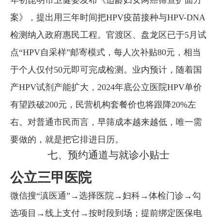
案》，提出用三年时间把HPV疫苗接种与HPV-DNA
检测纳入政府惠民工程。官渡区、盘龙区已于5月试
点“HPV自采样”邮寄模式，每人次补贴80元，相当
于个人仅付50元即可完成检测。业内预计，随着国
产HPV试剂产能扩大，2024年底公立医院HPV单价
有望跌破200元，民营机构套餐价也将跟降20%左
右。对普通市民而言，早筛成本越来越低，唯一需
要做的，就是把它排进日历。
七、预约通道与就诊小贴士
公立三甲医院
微信搜“滇医通”→选择医院→妇科→体检门诊→勾
选项目→线上支付→按时段到场；提前绑定医保电