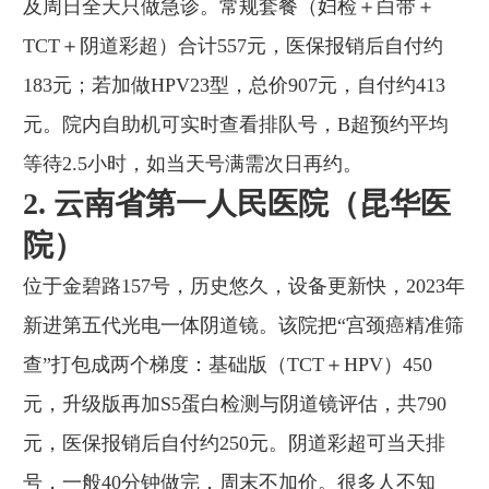
及周日全天只做急诊。常规套餐（妇检＋白带＋
TCT＋阴道彩超）合计557元，医保报销后自付约
183元；若加做HPV23型，总价907元，自付约413
元。院内自助机可实时查看排队号，B超预约平均
等待2.5小时，如当天号满需次日再约。
2. 云南省第一人民医院（昆华医
院）
位于金碧路157号，历史悠久，设备更新快，2023年
新进第五代光电一体阴道镜。该院把“宫颈癌精准筛
查”打包成两个梯度：基础版（TCT＋HPV）450
元，升级版再加S5蛋白检测与阴道镜评估，共790
元，医保报销后自付约250元。阴道彩超可当天排
号，一般40分钟做完，周末不加价。很多人不知