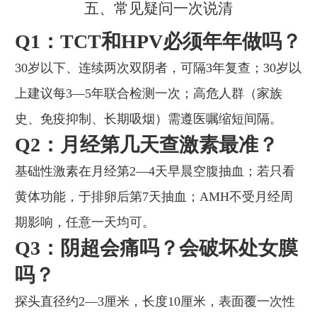
五、常见疑问一次说清
Q1：TCT和HPV必须年年做吗？
30岁以下、连续两次双阴者，可隔3年复查；30岁以
上建议每3—5年联合检测一次；高危人群（家族
史、免疫抑制、长期吸烟）需遵医嘱缩短间隔。
Q2：月经第几天查激素最准？
基础性激素在月经第2—4天早晨空腹抽血；若只看
黄体功能，于排卵后第7天抽血；AMH不受月经周
期影响，任意一天均可。
Q3：阴超会痛吗？会破坏处女膜
吗？
探头直径约2—3厘米，长度10厘米，表面覆一次性