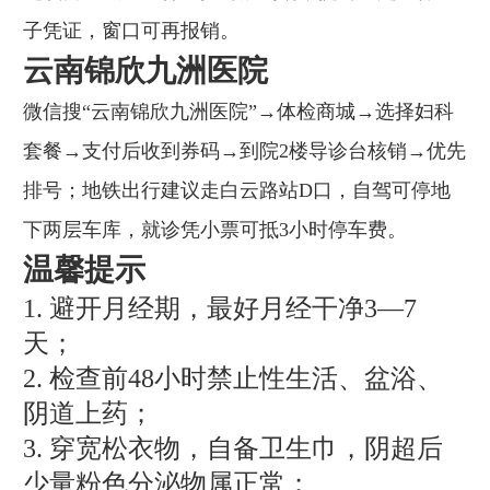
子凭证，窗口可再报销。
云南锦欣九洲医院
微信搜“云南锦欣九洲医院”→体检商城→选择妇科
套餐→支付后收到券码→到院2楼导诊台核销→优先
排号；地铁出行建议走白云路站D口，自驾可停地
下两层车库，就诊凭小票可抵3小时停车费。
温馨提示
1. 避开月经期，最好月经干净3—7
天；
2. 检查前48小时禁止性生活、盆浴、
阴道上药；
3. 穿宽松衣物，自备卫生巾，阴超后
少量粉色分泌物属正常；