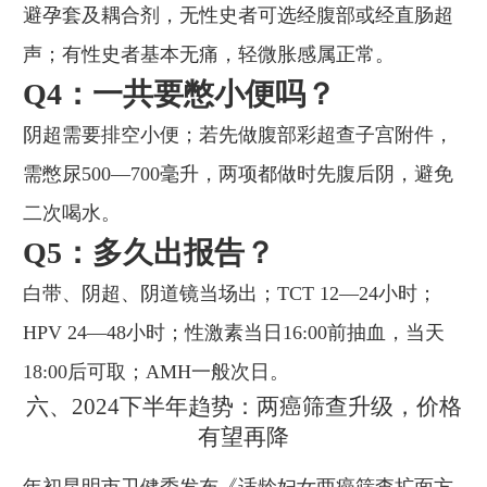
避孕套及耦合剂，无性史者可选经腹部或经直肠超
声；有性史者基本无痛，轻微胀感属正常。
Q4：一共要憋小便吗？
阴超需要排空小便；若先做腹部彩超查子宫附件，
需憋尿500—700毫升，两项都做时先腹后阴，避免
二次喝水。
Q5：多久出报告？
白带、阴超、阴道镜当场出；TCT 12—24小时；
HPV 24—48小时；性激素当日16:00前抽血，当天
18:00后可取；AMH一般次日。
六、2024下半年趋势：两癌筛查升级，价格
有望再降
年初昆明市卫健委发布《适龄妇女两癌筛查扩面方