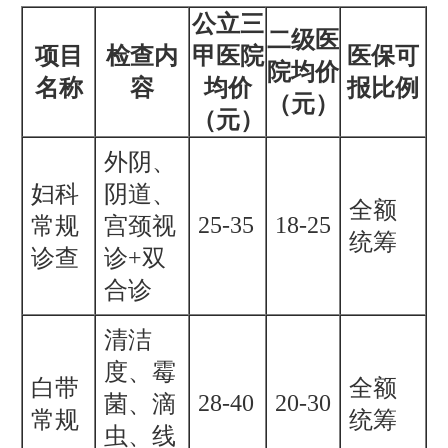
公立三
二级医
项目
检查内
甲医院
医保可
院均价
名称
容
均价
报比例
（元）
（元）
外阴、
妇科
阴道、
全额
25-35
18-25
常规
宫颈视
统筹
诊查
诊+双
合诊
清洁
度、霉
白带
全额
28-40
20-30
菌、滴
常规
统筹
虫、线