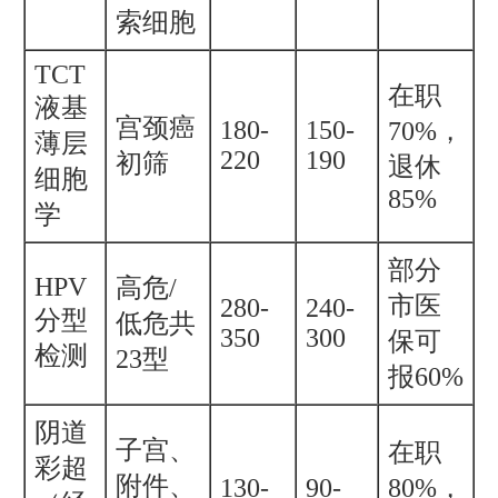
索细胞
TCT
在职
液基
宫颈癌
180-
150-
70%，
薄层
220
190
初筛
退休
细胞
85%
学
部分
HPV
高危/
市医
280-
240-
分型
低危共
350
300
保可
检测
23型
报60%
阴道
子宫、
在职
彩超
附件、
130-
90-
80%，