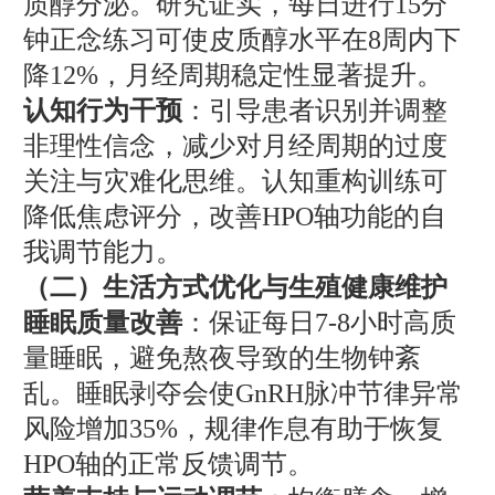
质醇分泌。研究证实，每日进行15分
钟正念练习可使皮质醇水平在8周内下
降12%，月经周期稳定性显著提升。
认知行为干预
：引导患者识别并调整
非理性信念，减少对月经周期的过度
关注与灾难化思维。认知重构训练可
降低焦虑评分，改善HPO轴功能的自
我调节能力。
（二）生活方式优化与生殖健康维护
睡眠质量改善
：保证每日7-8小时高质
量睡眠，避免熬夜导致的生物钟紊
乱。睡眠剥夺会使GnRH脉冲节律异常
风险增加35%，规律作息有助于恢复
HPO轴的正常反馈调节。