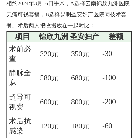
相约2024年3月16日手术，A选择云南锦欣九洲医院
无痛可视套餐，B选择昆明圣安妇产医院同技术套
餐。术后两人把收据放在一起对比：
项目
锦欣九洲
圣安妇产
差额
术前必
-30
320元
350元
查
静脉全
-100
580元
680元
麻
超导可
-200
600元
800元
视费
术后抗
-60
120元
180元
感染