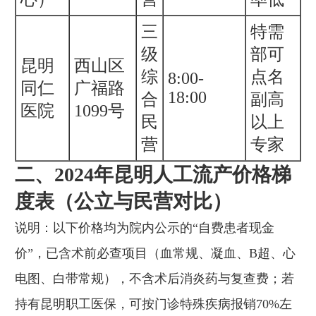
三
特需
级
部可
昆明
西山区
综
点名
8:00-
同仁
广福路
18:00
合
副高
医院
1099号
民
以上
营
专家
二、2024年昆明人工流产价格梯
度表（公立与民营对比）
说明：以下价格均为院内公示的“自费患者现金
价”，已含术前必查项目（血常规、凝血、B超、心
电图、白带常规），不含术后消炎药与复查费；若
持有昆明职工医保，可按门诊特殊疾病报销70%左