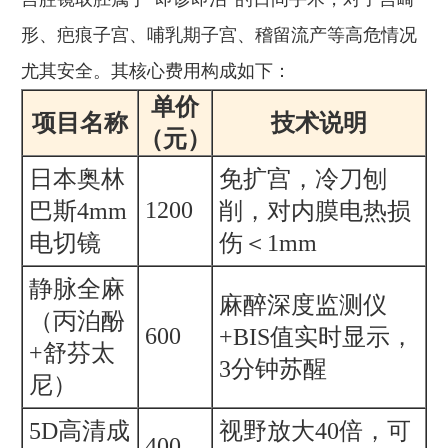
形、疤痕子宫、哺乳期子宫、稽留流产等高危情况
尤其安全。其核心费用构成如下：
单价
项目名称
技术说明
（元）
日本奥林
免扩宫，冷刀刨
1200
巴斯4mm
削，对内膜电热损
电切镜
伤＜1mm
静脉全麻
麻醉深度监测仪
（丙泊酚
600
+BIS值实时显示，
+舒芬太
3分钟苏醒
尼）
5D高清成
视野放大40倍，可
400