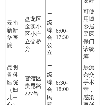
友好
可使
二
盘龙区
用城
云南
级
金实小
乡居
新新
综
8:00-
区小庄
民医
17:30
华医
合
立交桥
保门
院
公
旁
诊统
立
筹
昆明
二
层流
骨科
级
杂交
官渡区
医院
综
手术
8:30-
贵昆路
18:00
（妇
合
室，
227号
儿中
民
感染
心）
营
率低