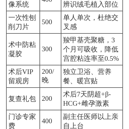
像系统
辨识绒毛植入部位
一次性刨
单人单次，杜绝交
500
削刀片
叉感
羧甲基壳聚糖，3
术中防粘
300
个月可吸收，降低
凝胶
宫腔粘连率至0.5%
200/
术后VIP
独立卫浴、营养
晚
留观房
餐、暖宫贴
术后7天阴超+β-
200
复查礼包
HCG+雌孕激素
门诊专家
副主任医师以上亲
400
费
自上台