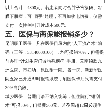
以上合计：4800元。若患者同时合并子宫纵隔、粘
膜下肌瘤，可“顺手”处理，不再加收电切费，仅需
支付一次性刨削刀片成本500元。
五、医保与商保能报销多少？
昆明职工医保：凡在医保目录内的“人工流产术”编
码（三等，33140000100），均可报销70%，但需提
前办理“计划生育门诊特殊疾病”手册。云南锦欣九
洲医院、市妇幼、昆医附一院、省一院、新新华医
院五家已开通即时报销系统，刷医保卡后只需支付
30%自负段。
城乡医保：普通门诊不纳入统筹，但住院行“钳刮
术”可报50%，门槛费300元。若孕周超12周必须住