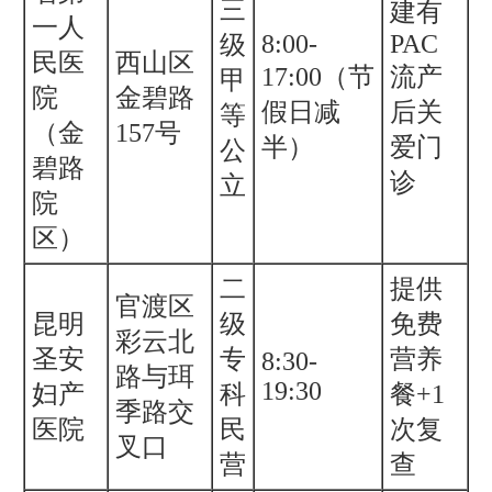
三
建有
一人
8:00-
PAC
级
民医
西山区
17:00（节
流产
甲
院
金碧路
假日减
后关
等
（金
157号
半）
爱门
公
碧路
诊
立
院
区）
二
提供
官渡区
昆明
级
免费
彩云北
圣安
专
营养
8:30-
路与珥
19:30
妇产
科
餐+1
季路交
医院
民
次复
叉口
营
查