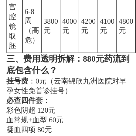
宫
6-8
腔
周
3800
4000
4200
4100
4800
镜
（高
元
元
元
元
元
取
危）
胚
三、费用透明拆解：880元药流到
底包含什么？
挂号费
：0元（云南锦欣九洲医院对早
孕女性免首诊挂号）
必查四件套
：
彩色阴超 120元
血常规+血型 60元
凝血四项 80元