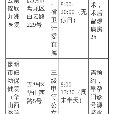
云南
昆明市
·
8:00-
术，
锦欣
盘龙区
省
20:00（无
术后
九洲
白云路
卫
假日）
留观
医院
229号
计
病房
委
2h
直
属
昆明
市妇
三
需预
幼保
级
约，
8:00-
五华区
健院
甲
早孕
17:30（周
华山西
（华
等
门诊
末半天）
路5号
山西
公
号源
路院
立
紧张