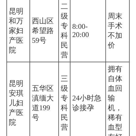
二
昆明
级
周末
和万
西山区
专
手术
8:00-
家妇
希望路
20:00
科
不加
产医
59号
民
价
院
营
拥有
三
自体
昆明
五华区
级
血回
安琪
滇缅大
专
24小时急
输
儿妇
道199
科
诊接孕
机，
产医
号
民
稀有
院
营
血型