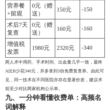
营养餐
0元（赠
-150
150元
+留观
送）
术后7天
0元（赠
-160
160元
复查
送）
增值税
-340
1980元
2320元
发票
两人术中用药、手术时间、出血量几乎一致，最终
A比B少花340元，并多拿到3份免费复查券。由此可
见，同一技术在不同医院亦存在显著价差，建议术
前至少对比两家机构公示单。
九、一分钟看懂收费单：高频名
词解释