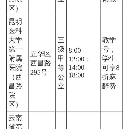
区）
昆明
医科
大学
三
教学
第一
级
号，
8:00-
五华区
附属
甲
学生
12:00；
西昌路
14:00-
医院
等
可享8
295号
18:00
（西
公
折麻
昌路
立
醉费
院
区）
云南
省第