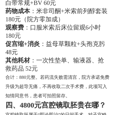
白带常规+BV 60元
药物成本
：米非司酮+米索前列醇套装
180元（院方零加成）
观察费
：口服米索后床位留观6小时
180元
促宫缩+消炎
：益母草颗粒+头孢克肟
48元
其他耗材
：一次性垫单、输液器、抢
救药品 52元
合计：880元整。若药流失败需清宫，院方承诺免费
升级为超导无痛，不再收取二次手术费，此项写入
知情同意书，患者可拍照留存。
四、4800元宫腔镜取胚贵在哪？
宫腔镜取胚属于“即诊即治”的日间手术，对子宫畸