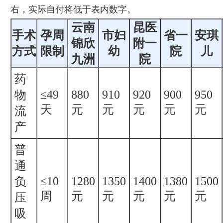
右，实际自付将低于表内数字。
云南
昆医
手术
孕周
市妇
省一
安琪
锦欣
附一
方式
限制
幼
院
儿
九洲
院
药
≤49
880
910
920
900
950
物
天
元
元
元
元
元
流
产
普
通
≤10
1280
1350
1400
1380
1500
负
周
元
元
元
元
元
压
吸