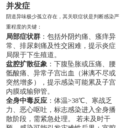
并发症
阴道异味极少孤立存在，其关联症状是判断感染严
重程度的关键：
局部症状群
：包括外阴灼痛、瘙痒异
常、排尿刺痛及性交困难，提示炎症
局限于下生殖道。
盆腔扩散征象
：下腹坠胀或压痛、腰
骶酸痛、异常子宫出血（淋漓不尽或
突然增多），提示感染可能累及子宫
内膜或输卵管。
全身中毒反应
：体温>38℃、寒战乏
力、恶心呕吐，标志感染进入全身播
散阶段，需紧急处理。 若未及时干
预，感染可能引发灾难性后果：宫腔