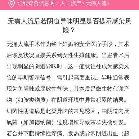
佳线综合信息网
>
人工流产
>
无痛人流
>
无痛人流后若阴道异味明显是否提示感染风
险？
无痛人流手术作为终止妊娠的安全医疗手段，其术
后恢复状况直接关系到女性生殖健康。当患者术后
出现明显的阴道异味时，这一症状往往成为感染风
险的早期警示信号，需引起高度重视。异味通常表
现为鱼腥味或腐败性气味，其本质是微生物代谢产
物（如胺类物质）在阴道环境中异常积累的结果。
细菌性阴道病是此类异味的常见诱因，由阴道内厌
氧菌（如加德纳菌）过度增殖导致菌群失衡引发。
若合并下腹持续性疼痛、发热或异常阴道出血（超