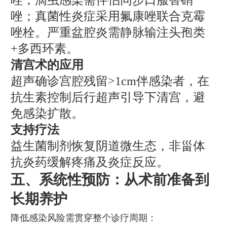
唑；真菌性炎症采用氟康唑联合克霉
唑栓。严重盆腔炎需静脉输注头孢类
+多西环素。
清宫术的应用
超声确诊宫腔残留>1cm伴感染者，在
抗生素控制后行超声引导下清宫，避
免感染扩散。
支持疗法
益生菌制剂恢复阴道微生态，非甾体
抗炎药缓解疼痛及炎症反应。
五、系统性预防：从术前准备到
长期养护
降低感染风险需贯穿整个诊疗周期：